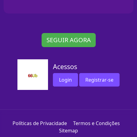
SEGUIR AGORA
Acessos
Login
Registrar-se
Políticas de Privacidade
Termos e Condições
Sitemap