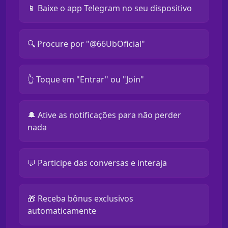
📱 Baixe o app Telegram no seu dispositivo
🔍 Procure por "@66UbOficial"
👆 Toque em "Entrar" ou "Join"
🔔 Ative as notificações para não perder
nada
💬 Participe das conversas e interaja
🎁 Receba bônus exclusivos
automaticamente