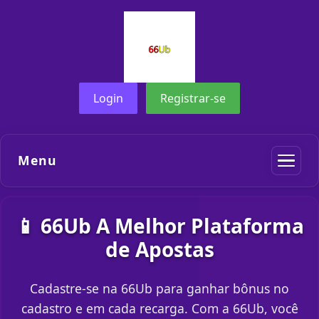
Login
Registrar-se
Menu
📱 66Ub A Melhor Plataforma
de Apostas
Cadastre-se na 66Ub para ganhar bônus no
cadastro e em cada recarga. Com a 66Ub, você