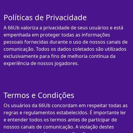
Políticas de Privacidade
A 66Ub valoriza a privacidade de seus usuários e está
empenhada em proteger todas as informações
pessoais fornecidas durante o uso de nossos canais de
comunicação. Todos os dados coletados são utilizados
exclusivamente para fins de melhoria contínua da
experiência de nossos jogadores.
Termos e Condições
Os usuários da 66Ub concordam em respeitar todas as
regras e regulamentos estabelecidos. É importante ler
e entender todos os termos antes de participar de
nossos canais de comunicação. A violação destes