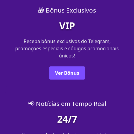
🎁 Bônus Exclusivos
VIP
Receba bônus exclusivos do Telegram,
promoções especiais e códigos promocionais
únicos!
Ver Bônus
📢 Notícias em Tempo Real
24/7