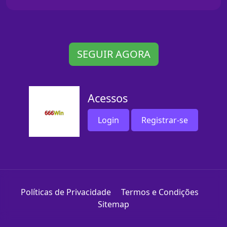
SEGUIR AGORA
Acessos
Login
Registrar-se
Políticas de Privacidade
Termos e Condições
Sitemap