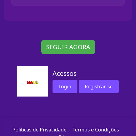
SEGUIR AGORA
Acessos
Login
Registrar-se
Políticas de Privacidade
Termos e Condições