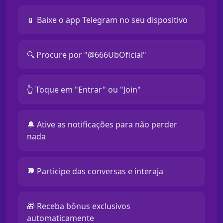
📱 Baixe o app Telegram no seu dispositivo
🔍 Procure por "@666UbOficial"
👆 Toque em "Entrar" ou "Join"
🔔 Ative as notificações para não perder
nada
💬 Participe das conversas e interaja
🎁 Receba bônus exclusivos
automaticamente