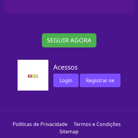
SEGUIR AGORA
Acessos
Login
Registrar-se
Políticas de Privacidade
Termos e Condições
Sitemap