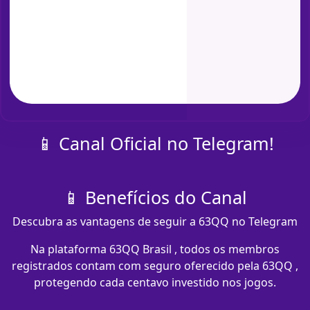
📱 Canal Oficial no Telegram!
📱 Benefícios do Canal
Descubra as vantagens de seguir a 63QQ no Telegram
Na plataforma 63QQ Brasil , todos os membros
registrados contam com seguro oferecido pela 63QQ ,
protegendo cada centavo investido nos jogos.