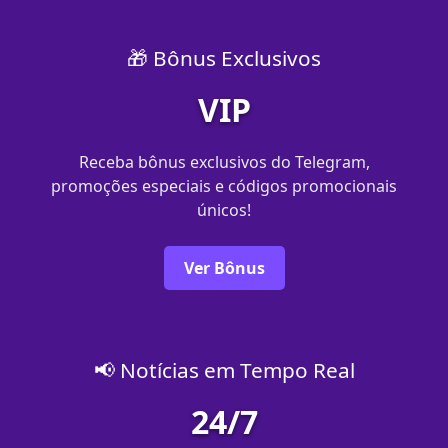
🎁 Bônus Exclusivos
VIP
Receba bônus exclusivos do Telegram,
promoções especiais e códigos promocionais
únicos!
Ver Bônus
📢 Notícias em Tempo Real
24/7