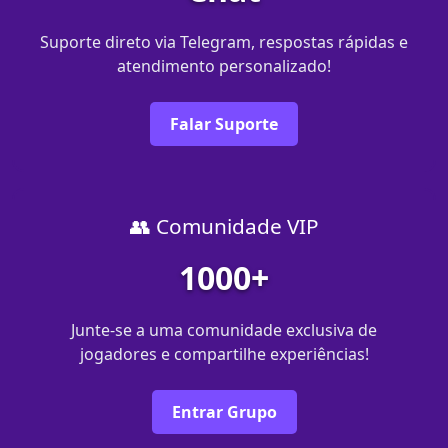
Suporte direto via Telegram, respostas rápidas e
atendimento personalizado!
Falar Suporte
👥 Comunidade VIP
1000+
Junte-se a uma comunidade exclusiva de
jogadores e compartilhe experiências!
Entrar Grupo