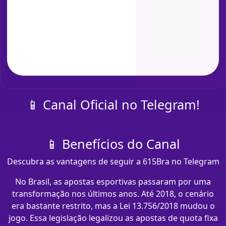
📱 Canal Oficial no Telegram!
📱 Benefícios do Canal
Descubra as vantagens de seguir a 615Bra no Telegram
No Brasil, as apostas esportivas passaram por uma
transformação nos últimos anos. Até 2018, o cenário
era bastante restrito, mas a Lei 13.756/2018 mudou o
jogo. Essa legislação legalizou as apostas de quota fixa