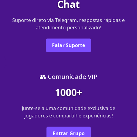
Chat
Suporte direto via Telegram, respostas rápidas e
atendimento personalizado!
Falar Suporte
👥 Comunidade VIP
1000+
Junte-se a uma comunidade exclusiva de
jogadores e compartilhe experiências!
Entrar Grupo