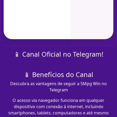
📱 Canal Oficial no Telegram!
📱 Benefícios do Canal
Descubra as vantagens de seguir a 5Mpg Win no
Telegram
O acesso via navegador funciona em qualquer
dispositivo com conexão à internet, incluindo
smartphones, tablets, computadores e até mesmo