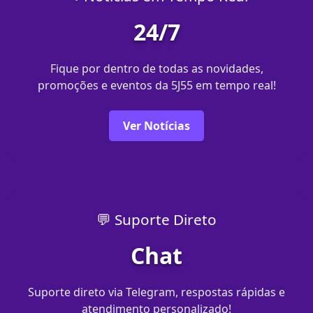
24/7
Fique por dentro de todas as novidades,
promoções e eventos da 5J55 em tempo real!
Ver Notícias
💬 Suporte Direto
Chat
Suporte direto via Telegram, respostas rápidas e
atendimento personalizado!