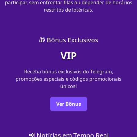
participar, sem enfrentar filas ou depender de horários
restritos de lotéricas.
🎁 Bônus Exclusivos
VIP
Receba bônus exclusivos do Telegram,
promoções especiais e códigos promocionais
únicos!
Ver Bônus
📢 Notícias em Tempo Real