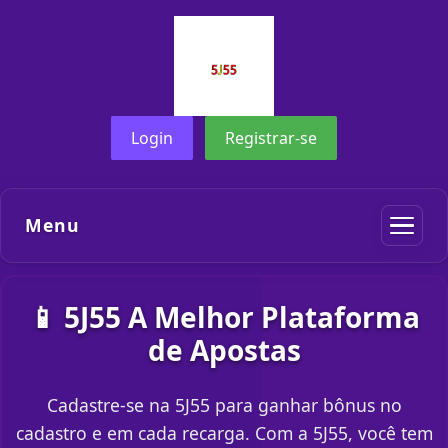
Login
Registrar-se
Menu
📱 5J55 A Melhor Plataforma
de Apostas
Cadastre-se na 5J55 para ganhar bônus no
cadastro e em cada recarga. Com a 5J55, você tem