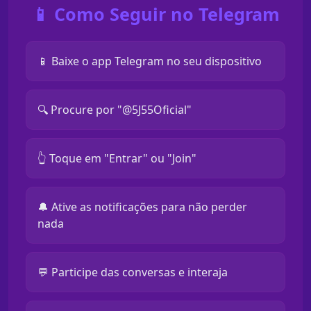
📱 Como Seguir no Telegram
📱 Baixe o app Telegram no seu dispositivo
🔍 Procure por "@5J55Oficial"
👆 Toque em "Entrar" ou "Join"
🔔 Ative as notificações para não perder
nada
💬 Participe das conversas e interaja