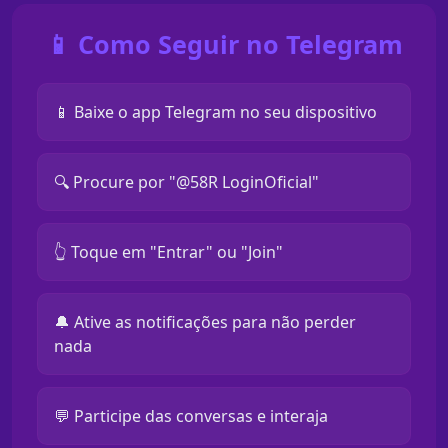
📱 Como Seguir no Telegram
📱 Baixe o app Telegram no seu dispositivo
🔍 Procure por "@58R LoginOficial"
👆 Toque em "Entrar" ou "Join"
🔔 Ative as notificações para não perder
nada
💬 Participe das conversas e interaja