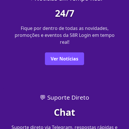
24/7
Fique por dentro de todas as novidades,
promoções e eventos da 58R Login em tempo
real!
Ver Notícias
💬 Suporte Direto
Chat
Suporte direto via Telegram, respostas rápidas e