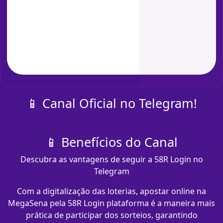
📱 Canal Oficial no Telegram!
📱 Benefícios do Canal
Descubra as vantagens de seguir a 58R Login no
Telegram
Com a digitalização das loterias, apostar online na
MegaSena pela 58R Login plataforma é a maneira mais
prática de participar dos sorteios, garantindo