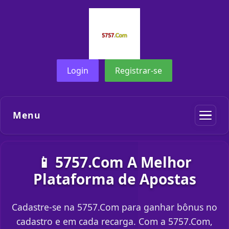
Login
Registrar-se
Menu
📱 5757.Com A Melhor
Plataforma de Apostas
Cadastre-se na 5757.Com para ganhar bônus no
cadastro e em cada recarga. Com a 5757.Com,