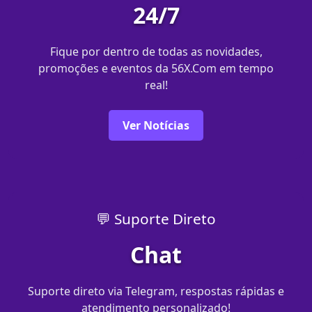
24/7
Fique por dentro de todas as novidades,
promoções e eventos da 56X.Com em tempo
real!
Ver Notícias
💬 Suporte Direto
Chat
Suporte direto via Telegram, respostas rápidas e
atendimento personalizado!