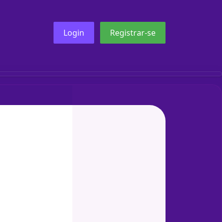
Login
Registrar-se