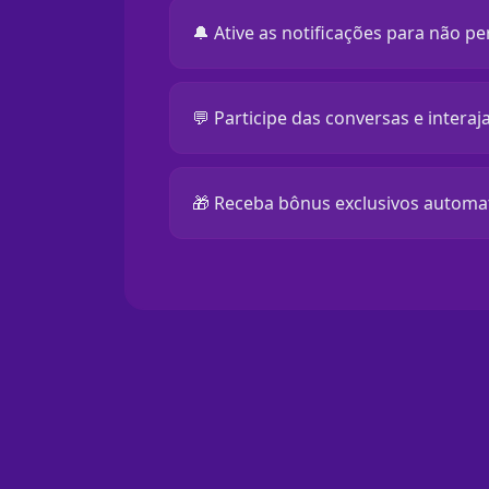
🔔 Ative as notificações para não p
💬 Participe das conversas e interaj
🎁 Receba bônus exclusivos autom