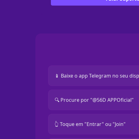
📱 Baixe o app Telegram no seu disp
🔍 Procure por "@56D APPOficial"
👆 Toque em "Entrar" ou "Join"