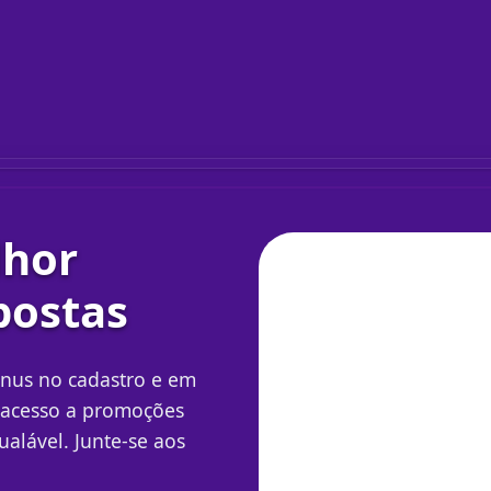
lhor
postas
nus no cadastro e em
 acesso a promoções
ualável. Junte-se aos