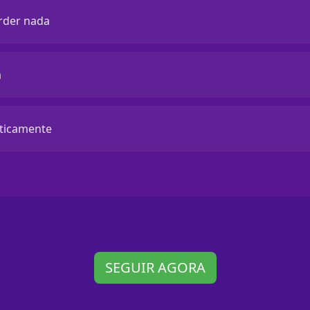
erder nada
a
aticamente
SEGUIR AGORA