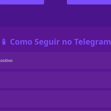
📱 Como Seguir no Telegram
ositivo