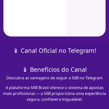
📱 Canal Oficial no Telegram!
📱 Benefícios do Canal
Descubra as vantagens de seguir a 56B no Telegram
A plataforma 56B Brasil oferece o sistema de apostas
mais profissional — a 56B proporciona uma experiência
segura, confiável e inigualável.