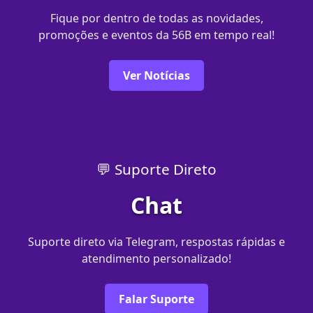
Fique por dentro de todas as novidades,
promoções e eventos da 56B em tempo real!
Ver Notícias
💬 Suporte Direto
Chat
Suporte direto via Telegram, respostas rápidas e
atendimento personalizado!
Falar Suporte