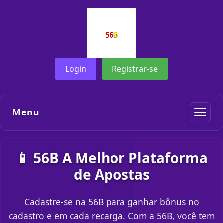
Login
Registrar-se
Menu
📱 56B A Melhor Plataforma
de Apostas
Cadastre-se na 56B para ganhar bônus no
cadastro e em cada recarga. Com a 56B, você tem