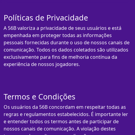
Políticas de Privacidade
A 56B valoriza a privacidade de seus usuários e está
empenhada em proteger todas as informações
pessoais fornecidas durante o uso de nossos canais de
comunicação. Todos os dados coletados são utilizados
exclusivamente para fins de melhoria contínua da
experiência de nossos jogadores.
Termos e Condições
Os usuários da 56B concordam em respeitar todas as
regras e regulamentos estabelecidos. É importante ler
e entender todos os termos antes de participar de
nossos canais de comunicação. A violação destes