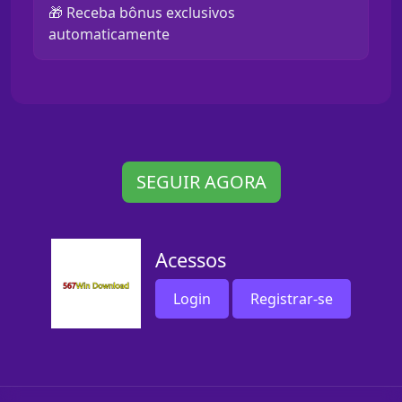
🎁 Receba bônus exclusivos
automaticamente
SEGUIR AGORA
Acessos
Login
Registrar-se