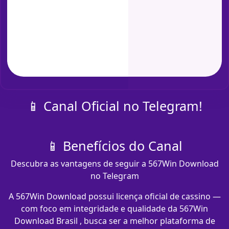
📱 Canal Oficial no Telegram!
📱 Benefícios do Canal
Descubra as vantagens de seguir a 567Win Download
no Telegram
A 567Win Download possui licença oficial de cassino —
com foco em integridade e qualidade da 567Win
Download Brasil , busca ser a melhor plataforma de