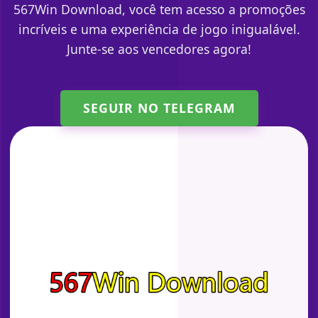
567Win Download, você tem acesso a promoções
incríveis e uma experiência de jogo inigualável.
Junte-se aos vencedores agora!
SEGUIR NO TELEGRAM