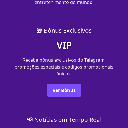
entretenimento do mundo.
🎁 Bônus Exclusivos
VIP
Receba bônus exclusivos do Telegram,
promoções especiais e códigos promocionais
únicos!
Ver Bônus
📢 Notícias em Tempo Real