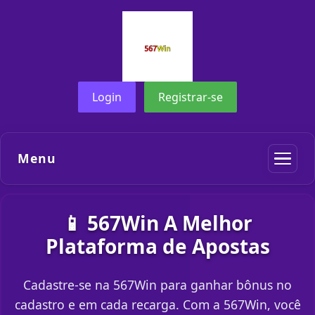
Login
Registrar-se
Menu
📱 567Win A Melhor
Plataforma de Apostas
Cadastre-se na 567Win para ganhar bônus no
cadastro e em cada recarga. Com a 567Win, você