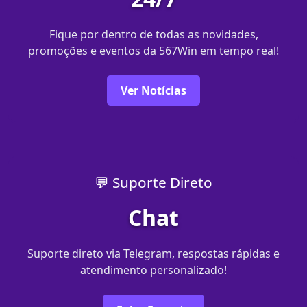
Fique por dentro de todas as novidades,
promoções e eventos da 567Win em tempo real!
Ver Notícias
💬 Suporte Direto
Chat
Suporte direto via Telegram, respostas rápidas e
atendimento personalizado!