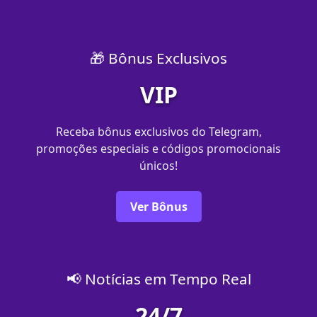
🎁 Bônus Exclusivos
VIP
Receba bônus exclusivos do Telegram,
promoções especiais e códigos promocionais
únicos!
Ver Bônus
📢 Notícias em Tempo Real
24/7