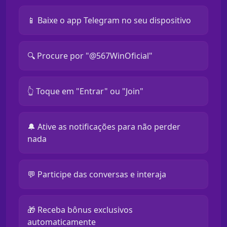
📱 Baixe o app Telegram no seu dispositivo
🔍 Procure por "@567WinOficial"
👆 Toque em "Entrar" ou "Join"
🔔 Ative as notificações para não perder
nada
💬 Participe das conversas e interaja
🎁 Receba bônus exclusivos
automaticamente