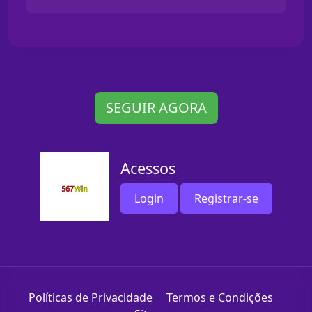
SEGUIR AGORA
Acessos
Login
Registrar-se
Políticas de Privacidade
Termos e Condições