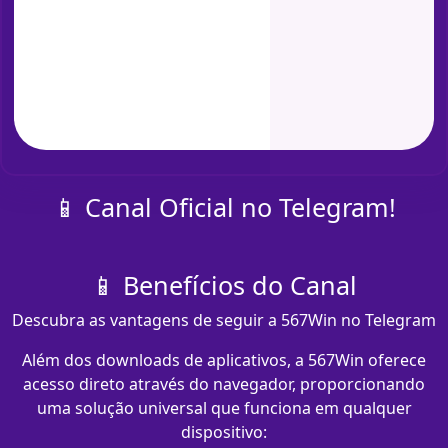
📱 Canal Oficial no Telegram!
📱 Benefícios do Canal
Descubra as vantagens de seguir a 567Win no Telegram
Além dos downloads de aplicativos, a 567Win oferece
acesso direto através do navegador, proporcionando
uma solução universal que funciona em qualquer
dispositivo: