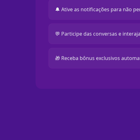
🔔 Ative as notificações para não p
💬 Participe das conversas e interaj
🎁 Receba bônus exclusivos autom