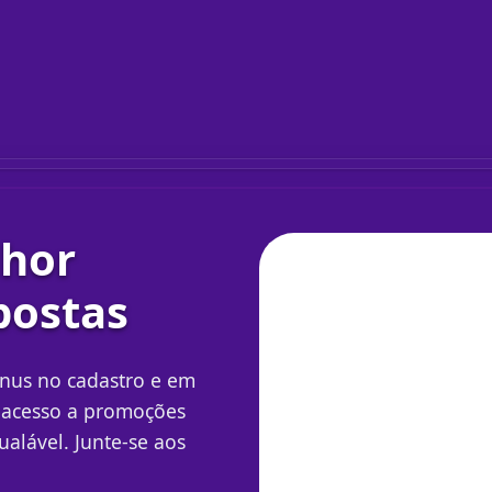
lhor
postas
ônus no cadastro e em
m acesso a promoções
ualável. Junte-se aos