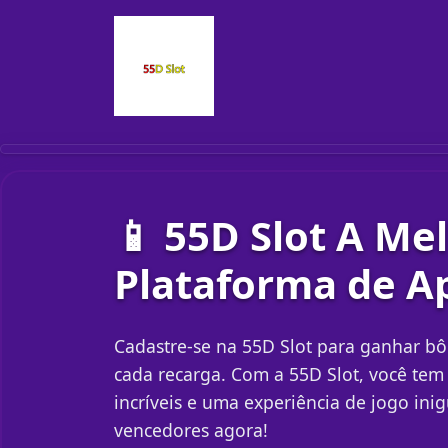
📱 55D Slot A Me
Plataforma de A
Cadastre-se na 55D Slot para ganhar b
cada recarga. Com a 55D Slot, você te
incríveis e uma experiência de jogo inig
vencedores agora!