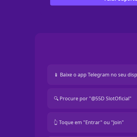
📱 Baixe o app Telegram no seu disp
🔍 Procure por "@55D SlotOficial"
👆 Toque em "Entrar" ou "Join"