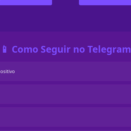
📱 Como Seguir no Telegram
ositivo