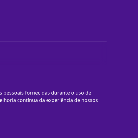
s pessoais fornecidas durante o uso de
elhoria contínua da experiência de nossos