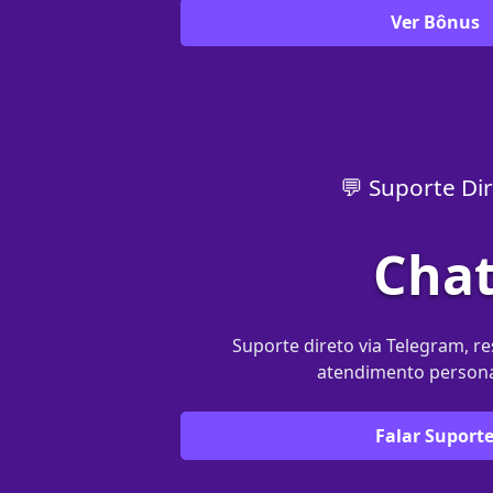
Ver Bônus
💬 Suporte Di
Cha
Suporte direto via Telegram, r
atendimento persona
Falar Suport