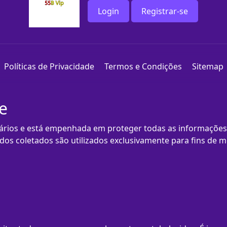
Login
Registrar-se
Políticas de Privacidade
Termos e Condições
Sitemap
de
suários e está empenhada em proteger todas as informações
os coletados são utilizados exclusivamente para fins de m