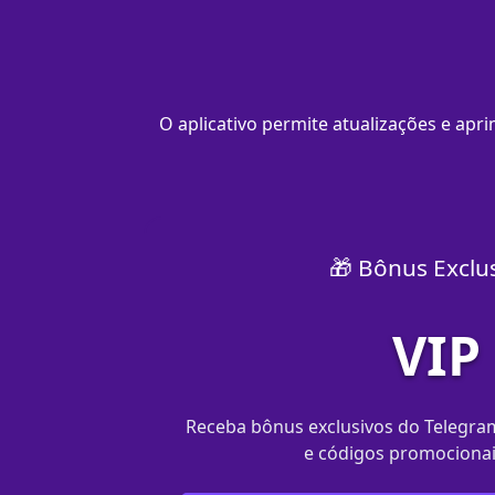
O aplicativo permite atualizações e ap
🎁 Bônus Exclu
VIP
Receba bônus exclusivos do Telegra
e códigos promocionai