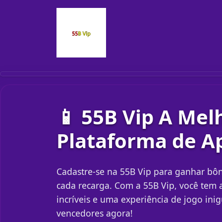
📱 55B Vip A Mel
Plataforma de A
Cadastre-se na 55B Vip para ganhar bô
cada recarga. Com a 55B Vip, você tem
incríveis e uma experiência de jogo inig
vencedores agora!