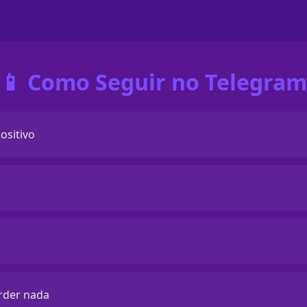
📱 Como Seguir no Telegram
ositivo
erder nada