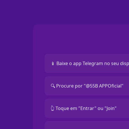
📱 Baixe o app Telegram no seu disp
🔍 Procure por "@55B APPOficial"
👆 Toque em "Entrar" ou "Join"