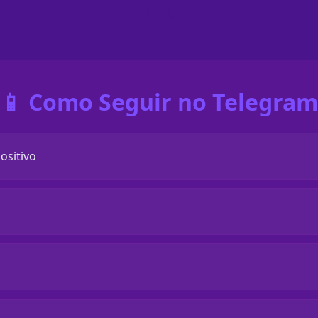
📱 Como Seguir no Telegram
ositivo