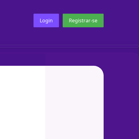
Login
Registrar-se