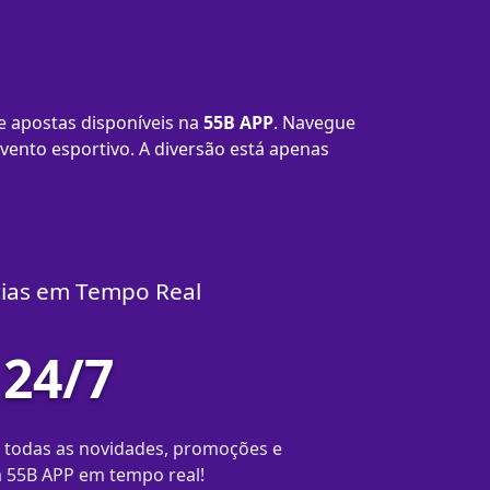
 e apostas disponíveis na
55B APP
. Navegue
vento esportivo. A diversão está apenas
cias em Tempo Real
24/7
e todas as novidades, promoções e
a 55B APP em tempo real!