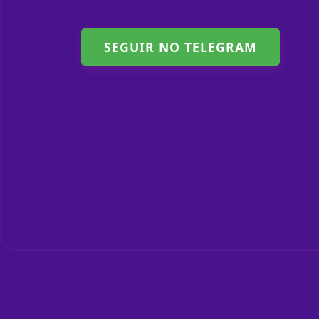
SEGUIR NO TELEGRAM