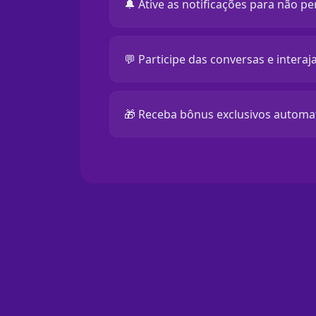
🔔 Ative as notificações para não p
💬 Participe das conversas e interaj
🎁 Receba bônus exclusivos autom