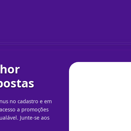
lhor
postas
nus no cadastro e em
 acesso a promoções
ualável. Junte-se aos