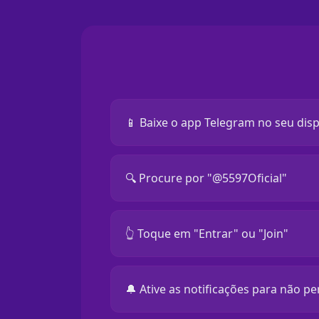
📱 Baixe o app Telegram no seu disp
🔍 Procure por "@5597Oficial"
👆 Toque em "Entrar" ou "Join"
🔔 Ative as notificações para não p