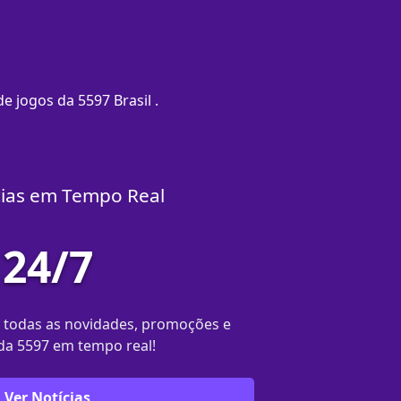
e jogos da 5597 Brasil .
cias em Tempo Real
24/7
e todas as novidades, promoções e
da 5597 em tempo real!
Ver Notícias