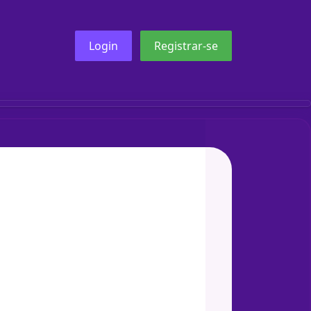
Login
Registrar-se