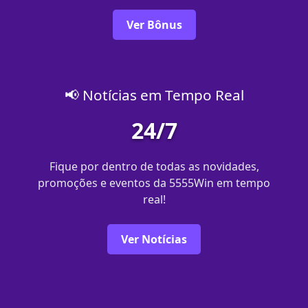
Ver Bônus
📢 Notícias em Tempo Real
24/7
Fique por dentro de todas as novidades,
promoções e eventos da 5555Win em tempo
real!
Ver Notícias