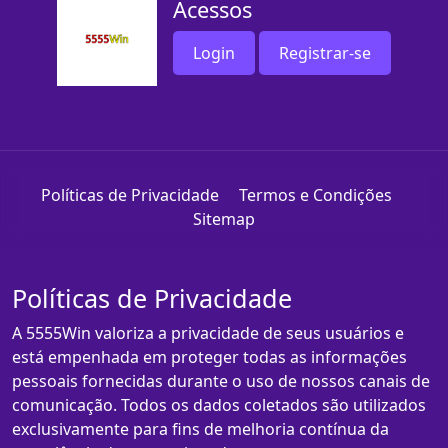
Acessos
Login
Registrar-se
Políticas de Privacidade
Termos e Condições
Sitemap
Políticas de Privacidade
A 5555Win valoriza a privacidade de seus usuários e
está empenhada em proteger todas as informações
pessoais fornecidas durante o uso de nossos canais de
comunicação. Todos os dados coletados são utilizados
exclusivamente para fins de melhoria contínua da