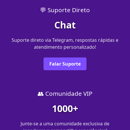
💬 Suporte Direto
Chat
Suporte direto via Telegram, respostas rápidas e
atendimento personalizado!
Falar Suporte
👥 Comunidade VIP
1000+
Junte-se a uma comunidade exclusiva de