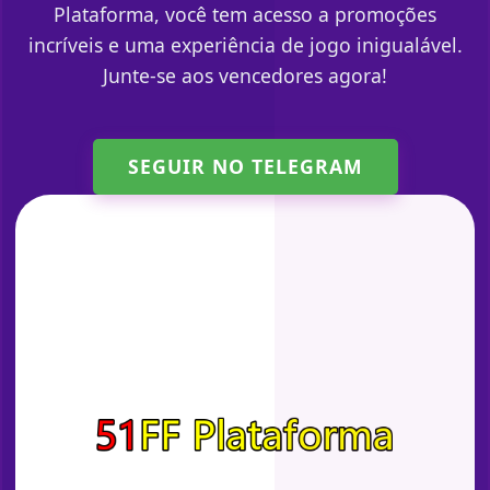
Plataforma, você tem acesso a promoções
incríveis e uma experiência de jogo inigualável.
Junte-se aos vencedores agora!
SEGUIR NO TELEGRAM