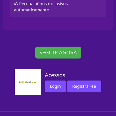
🎁 Receba bônus exclusivos
automaticamente
SEGUIR AGORA
Acessos
Login
Registrar-se