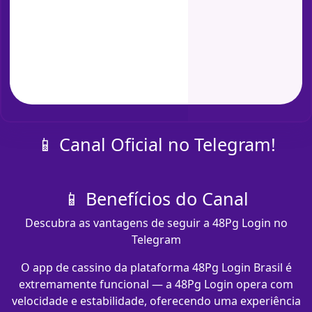
📱 Canal Oficial no Telegram!
📱 Benefícios do Canal
Descubra as vantagens de seguir a 48Pg Login no
Telegram
O app de cassino da plataforma 48Pg Login Brasil é
extremamente funcional — a 48Pg Login opera com
velocidade e estabilidade, oferecendo uma experiência