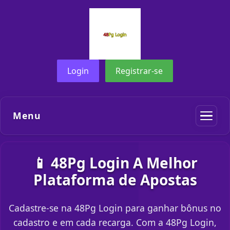
Login
Registrar-se
Menu
📱 48Pg Login A Melhor
Plataforma de Apostas
Cadastre-se na 48Pg Login para ganhar bônus no
cadastro e em cada recarga. Com a 48Pg Login,