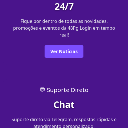
24/7
Fique por dentro de todas as novidades,
promoções e eventos da 48Pg Login em tempo
real!
Ver Notícias
💬 Suporte Direto
Chat
Suporte direto via Telegram, respostas rápidas e
atendimento personalizado!