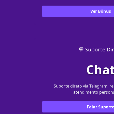
Ver Bônus
💬 Suporte Di
Cha
Suporte direto via Telegram, r
atendimento persona
Falar Suport