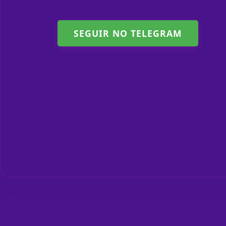
SEGUIR NO TELEGRAM