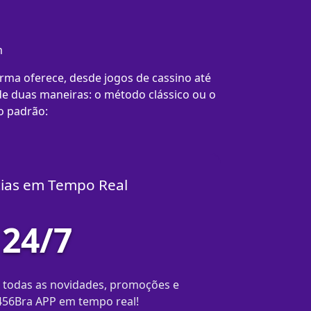
m
rma oferece, desde jogos de cassino até
 de duas maneiras: o método clássico ou o
o padrão:
cias em Tempo Real
24/7
e todas as novidades, promoções e
456Bra APP em tempo real!