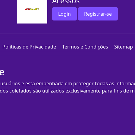
Acessos
Login
Registrar-se
Políticas de Privacidade
Termos e Condições
Sitemap
de
s usuários e está empenhada em proteger todas as informa
os coletados são utilizados exclusivamente para fins de m