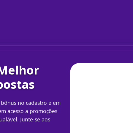
 Melhor
postas
 bônus no cadastro e em
tem acesso a promoções
ualável. Junte-se aos