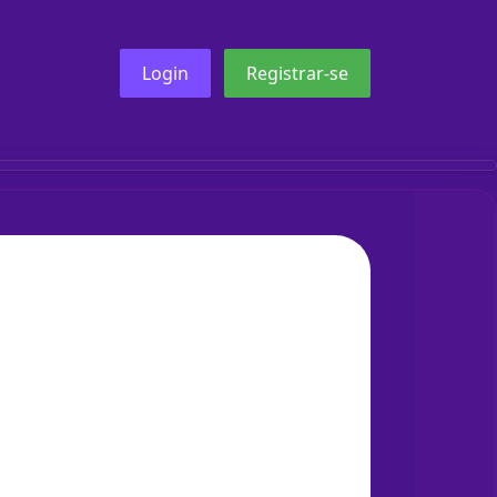
Login
Registrar-se