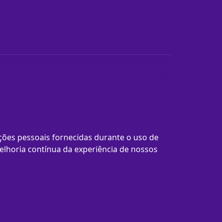
ções pessoais fornecidas durante o uso de
elhoria contínua da experiência de nossos