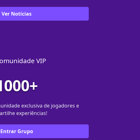
Ver Notícias
Comunidade VIP
1000+
unidade exclusiva de jogadores e
rtilhe experiências!
Entrar Grupo