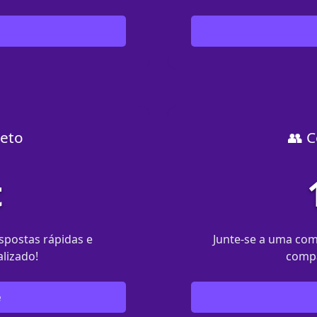
reto
👥 
t
espostas rápidas e
Junte-se a uma com
lizado!
compa
e