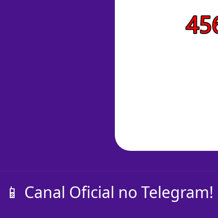
📱 Canal Oficial no Telegram!