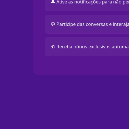
🔔 Ative as notificações para não p
💬 Participe das conversas e interaj
🎁 Receba bônus exclusivos autom