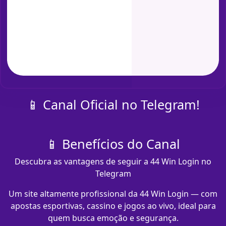
📱 Canal Oficial no Telegram!
📱 Benefícios do Canal
Descubra as vantagens de seguir a 44 Win Login no
Telegram
Um site altamente profissional da 44 Win Login — com
apostas esportivas, cassino e jogos ao vivo, ideal para
quem busca emoção e segurança.