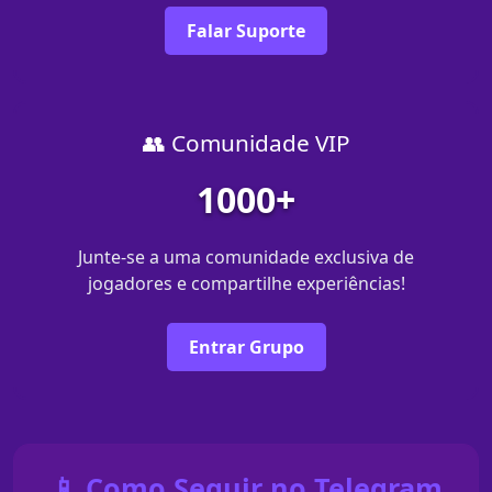
Falar Suporte
👥 Comunidade VIP
1000+
Junte-se a uma comunidade exclusiva de
jogadores e compartilhe experiências!
Entrar Grupo
📱 Como Seguir no Telegram