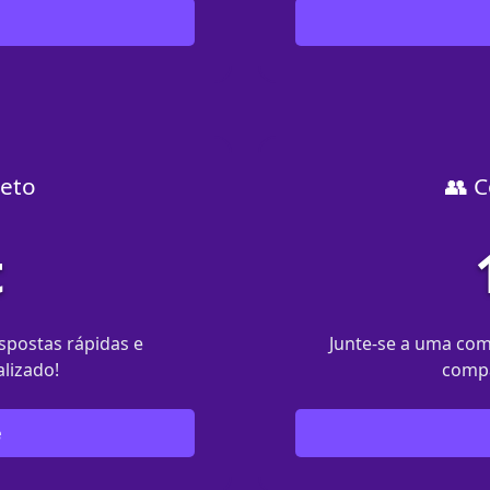
reto
👥 
t
espostas rápidas e
Junte-se a uma com
lizado!
compa
e