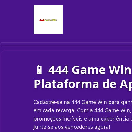
📱 444 Game Win
Plataforma de A
Cadastre-se na 444 Game Win para ganh
em cada recarga. Com a 444 Game Win, 
promoções incríveis e uma experiência d
Junte-se aos vencedores agora!