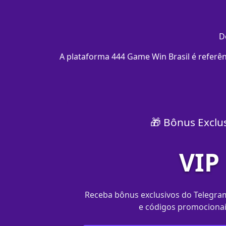
D
A plataforma 444 Game Win Brasil é referê
🎁 Bônus Exclu
VIP
Receba bônus exclusivos do Telegra
e códigos promocionai