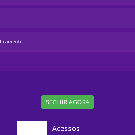
a
aticamente
SEGUIR AGORA
Acessos