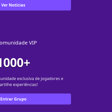
Ver Notícias
Comunidade VIP
1000+
unidade exclusiva de jogadores e
rtilhe experiências!
Entrar Grupo