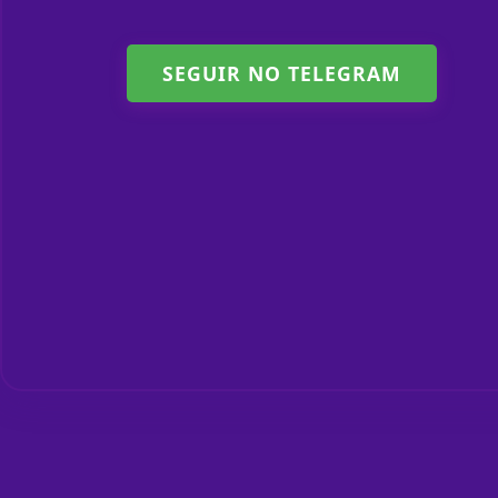
SEGUIR NO TELEGRAM