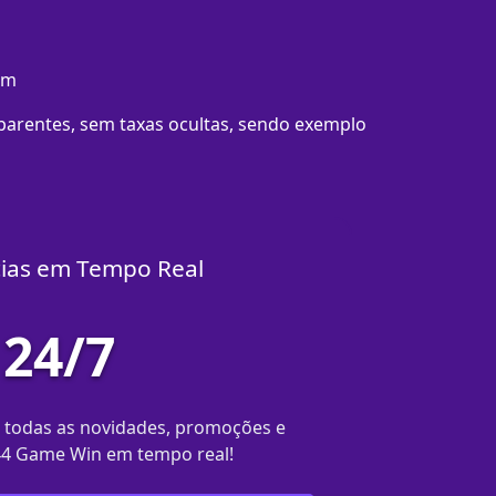
am
parentes, sem taxas ocultas, sendo exemplo
cias em Tempo Real
24/7
e todas as novidades, promoções e
44 Game Win em tempo real!