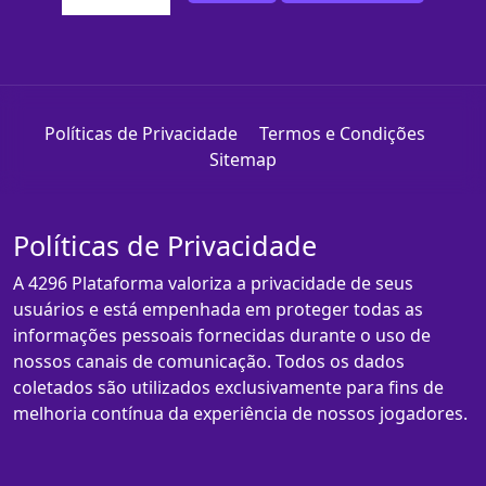
Políticas de Privacidade
Termos e Condições
Sitemap
Políticas de Privacidade
A 4296 Plataforma valoriza a privacidade de seus
usuários e está empenhada em proteger todas as
informações pessoais fornecidas durante o uso de
nossos canais de comunicação. Todos os dados
coletados são utilizados exclusivamente para fins de
melhoria contínua da experiência de nossos jogadores.