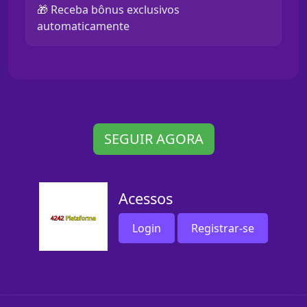
🎁 Receba bônus exclusivos
automaticamente
SEGUIR AGORA
Acessos
Login
Registrar-se