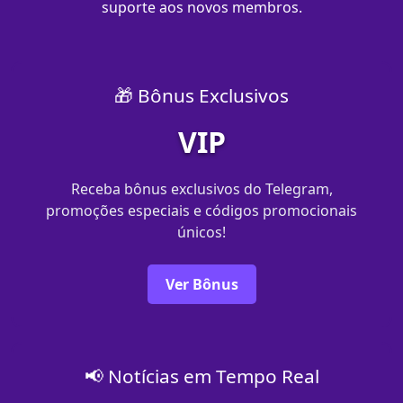
suporte aos novos membros.
🎁 Bônus Exclusivos
VIP
Receba bônus exclusivos do Telegram,
promoções especiais e códigos promocionais
únicos!
Ver Bônus
📢 Notícias em Tempo Real