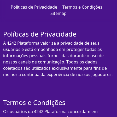
Políticas de Privacidade
Termos e Condições
Sitemap
Políticas de Privacidade
A 4242 Plataforma valoriza a privacidade de seus
usuários e está empenhada em proteger todas as
informações pessoais fornecidas durante o uso de
nossos canais de comunicação. Todos os dados
coletados são utilizados exclusivamente para fins de
melhoria contínua da experiência de nossos jogadores.
Termos e Condições
Os usuários da 4242 Plataforma concordam em