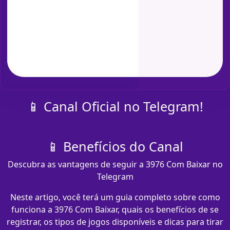
📱 Canal Oficial no Telegram!
📱 Benefícios do Canal
Descubra as vantagens de seguir a 3976 Com Baixar no
Telegram
Neste artigo, você terá um guia completo sobre como
funciona a 3976 Com Baixar, quais os benefícios de se
registrar, os tipos de jogos disponíveis e dicas para tirar