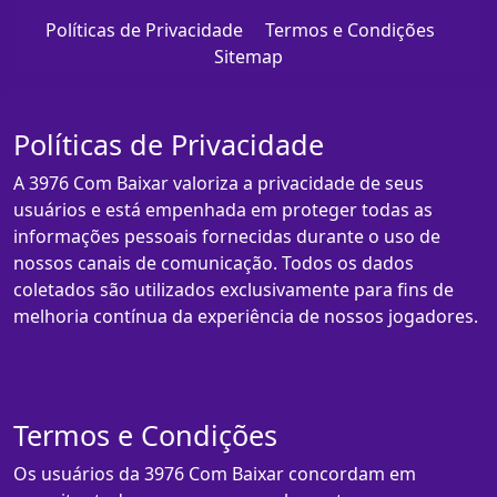
Políticas de Privacidade
Termos e Condições
Sitemap
Políticas de Privacidade
A 3976 Com Baixar valoriza a privacidade de seus
usuários e está empenhada em proteger todas as
informações pessoais fornecidas durante o uso de
nossos canais de comunicação. Todos os dados
coletados são utilizados exclusivamente para fins de
melhoria contínua da experiência de nossos jogadores.
Termos e Condições
Os usuários da 3976 Com Baixar concordam em