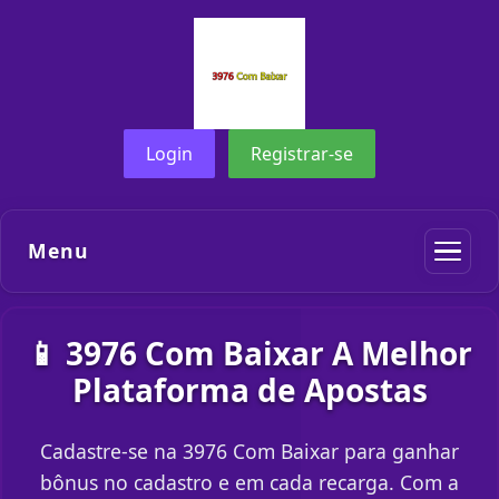
Login
Registrar-se
Menu
📱 3976 Com Baixar A Melhor
Plataforma de Apostas
Cadastre-se na 3976 Com Baixar para ganhar
bônus no cadastro e em cada recarga. Com a