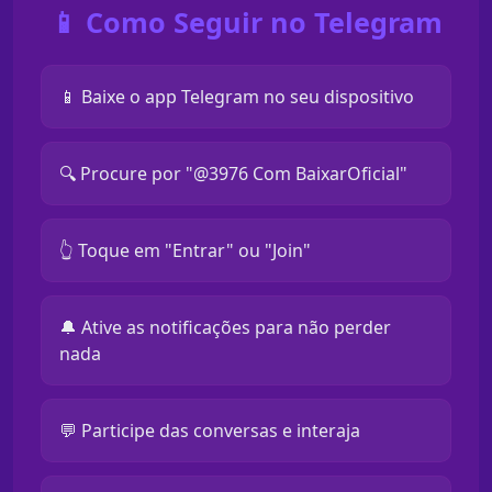
📱 Como Seguir no Telegram
📱 Baixe o app Telegram no seu dispositivo
🔍 Procure por "@3976 Com BaixarOficial"
👆 Toque em "Entrar" ou "Join"
🔔 Ative as notificações para não perder
nada
💬 Participe das conversas e interaja