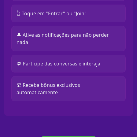
👆 Toque em "Entrar" ou "Join"
🔔 Ative as notificações para não perder
nada
💬 Participe das conversas e interaja
🎁 Receba bônus exclusivos
automaticamente