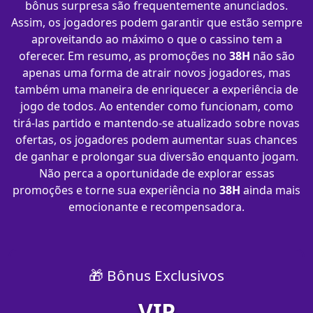
bônus surpresa são frequentemente anunciados.
Assim, os jogadores podem garantir que estão sempre
aproveitando ao máximo o que o cassino tem a
oferecer. Em resumo, as promoções no
38H
não são
apenas uma forma de atrair novos jogadores, mas
também uma maneira de enriquecer a experiência de
jogo de todos. Ao entender como funcionam, como
tirá-las partido e mantendo-se atualizado sobre novas
ofertas, os jogadores podem aumentar suas chances
de ganhar e prolongar sua diversão enquanto jogam.
Não perca a oportunidade de explorar essas
promoções e torne sua experiência no
38H
ainda mais
emocionante e recompensadora.
🎁 Bônus Exclusivos
VIP