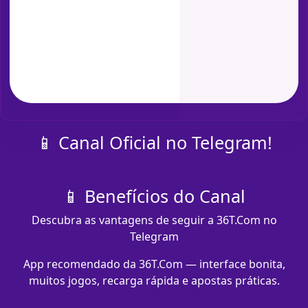
📱 Canal Oficial no Telegram!
📱 Benefícios do Canal
Descubra as vantagens de seguir a 36T.Com no
Telegram
App recomendado da 36T.Com — interface bonita,
muitos jogos, recarga rápida e apostas práticas.