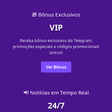
🎁 Bônus Exclusivos
VIP
Receba bônus exclusivos do Telegram,
promoções especiais e códigos promocionais
únicos!
Ver Bônus
📢 Notícias em Tempo Real
24/7