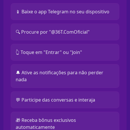
📱 Baixe o app Telegram no seu dispositivo
🔍 Procure por "@36T.ComOficial"
👆 Toque em "Entrar" ou "Join"
🔔 Ative as notificações para não perder
nada
💬 Participe das conversas e interaja
🎁 Receba bônus exclusivos
automaticamente