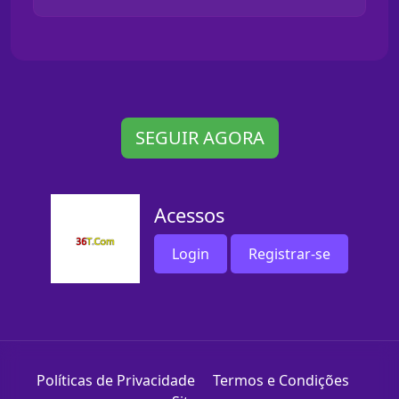
SEGUIR AGORA
Acessos
Login
Registrar-se
Políticas de Privacidade
Termos e Condições