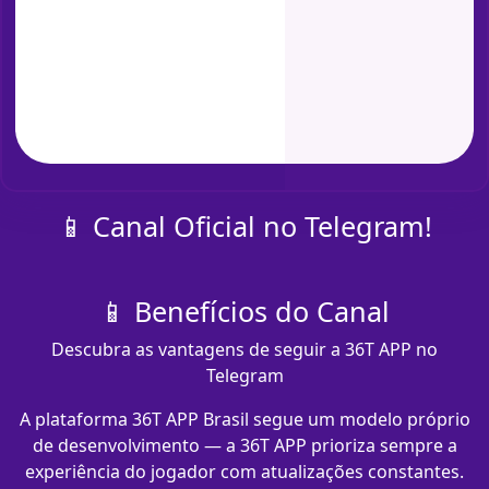
📱 Canal Oficial no Telegram!
📱 Benefícios do Canal
Descubra as vantagens de seguir a 36T APP no
Telegram
A plataforma 36T APP Brasil segue um modelo próprio
de desenvolvimento — a 36T APP prioriza sempre a
experiência do jogador com atualizações constantes.