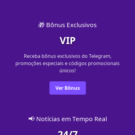
🎁 Bônus Exclusivos
VIP
Receba bônus exclusivos do Telegram,
promoções especiais e códigos promocionais
únicos!
Ver Bônus
📢 Notícias em Tempo Real
24/7