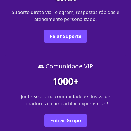
Suporte direto via Telegram, respostas rápidas e
atendimento personalizado!
Falar Suporte
👥 Comunidade VIP
1000+
Junte-se a uma comunidade exclusiva de
jogadores e compartilhe experiências!
Entrar Grupo