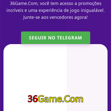
36Game.Com, você tem acesso a promoções
incríveis e uma experiência de jogo inigualável.
Junte-se aos vencedores agora!
SEGUIR NO TELEGRAM