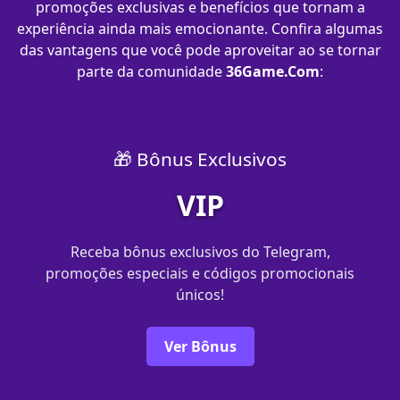
promoções exclusivas e benefícios que tornam a
experiência ainda mais emocionante. Confira algumas
das vantagens que você pode aproveitar ao se tornar
parte da comunidade
36Game.Com
:
🎁 Bônus Exclusivos
VIP
Receba bônus exclusivos do Telegram,
promoções especiais e códigos promocionais
únicos!
Ver Bônus