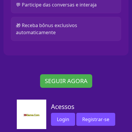
💬 Participe das conversas e interaja
🎁 Receba bônus exclusivos
automaticamente
SEGUIR AGORA
Acessos
Login
Registrar-se