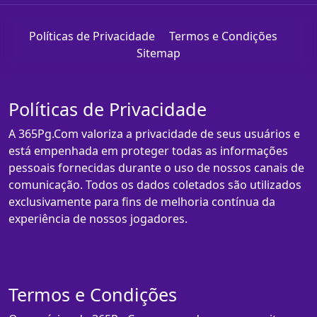
Políticas de Privacidade
Termos e Condições
Sitemap
Políticas de Privacidade
A 365Pg.Com valoriza a privacidade de seus usuários e
está empenhada em proteger todas as informações
pessoais fornecidas durante o uso de nossos canais de
comunicação. Todos os dados coletados são utilizados
exclusivamente para fins de melhoria contínua da
experiência de nossos jogadores.
Termos e Condições