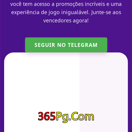
você tem acesso a promoções incríveis e uma
experiência de jogo inigualável. Junte-se aos
vencedores agora!
SEGUIR NO TELEGRAM