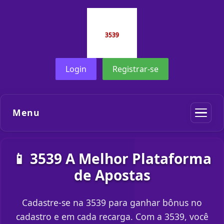
Login
Registrar-se
Menu
📱 3539 A Melhor Plataforma
de Apostas
Cadastre-se na 3539 para ganhar bônus no
cadastro e em cada recarga. Com a 3539, você