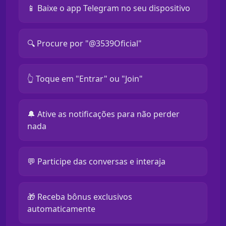
📱 Baixe o app Telegram no seu dispositivo
🔍 Procure por "@3539Oficial"
👆 Toque em "Entrar" ou "Join"
🔔 Ative as notificações para não perder
nada
💬 Participe das conversas e interaja
🎁 Receba bônus exclusivos
automaticamente