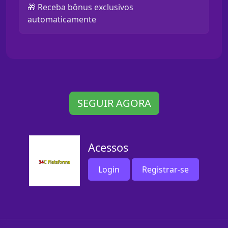
🎁 Receba bônus exclusivos
automaticamente
SEGUIR AGORA
Acessos
Login
Registrar-se