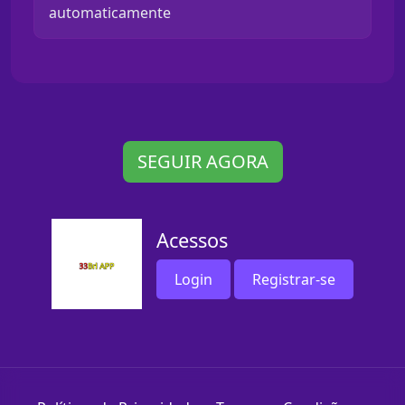
automaticamente
SEGUIR AGORA
Acessos
Login
Registrar-se