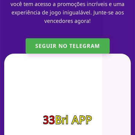
você tem acesso a promoções incríveis e uma
experiência de jogo inigualável. Junte-se aos
vencedores agora!
SEGUIR NO TELEGRAM