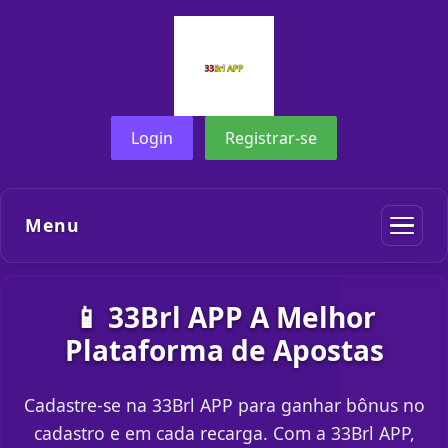
Login
Registrar-se
Menu
📱 33Brl APP A Melhor
Plataforma de Apostas
Cadastre-se na 33Brl APP para ganhar bônus no
cadastro e em cada recarga. Com a 33Brl APP,