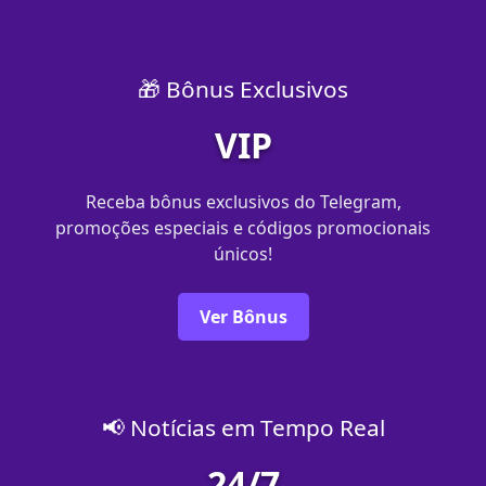
🎁 Bônus Exclusivos
VIP
Receba bônus exclusivos do Telegram,
promoções especiais e códigos promocionais
únicos!
Ver Bônus
📢 Notícias em Tempo Real
24/7