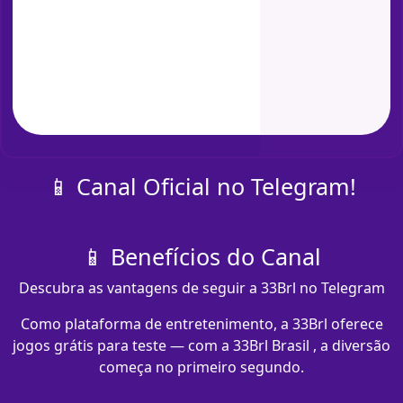
📱 Canal Oficial no Telegram!
📱 Benefícios do Canal
Descubra as vantagens de seguir a 33Brl no Telegram
Como plataforma de entretenimento, a 33Brl oferece
jogos grátis para teste — com a 33Brl Brasil , a diversão
começa no primeiro segundo.