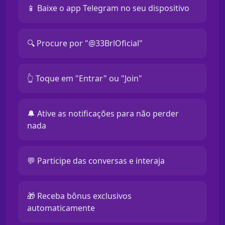
📱 Baixe o app Telegram no seu dispositivo
🔍 Procure por "@33BrlOficial"
👆 Toque em "Entrar" ou "Join"
🔔 Ative as notificações para não perder
nada
💬 Participe das conversas e interaja
🎁 Receba bônus exclusivos
automaticamente