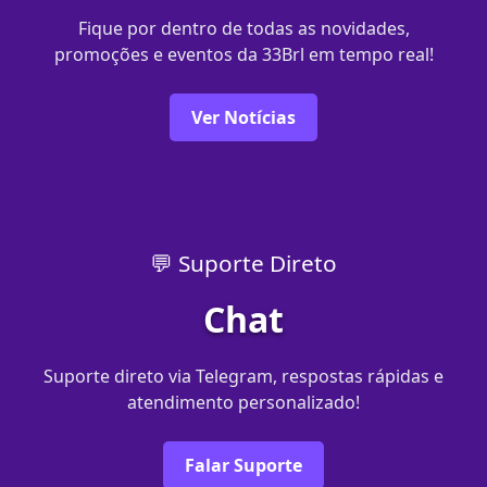
Fique por dentro de todas as novidades,
promoções e eventos da 33Brl em tempo real!
Ver Notícias
💬 Suporte Direto
Chat
Suporte direto via Telegram, respostas rápidas e
atendimento personalizado!
Falar Suporte