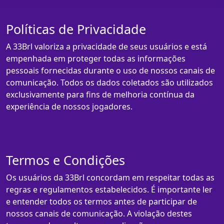
Políticas de Privacidade
A 33Brl valoriza a privacidade de seus usuários e está
empenhada em proteger todas as informações
pessoais fornecidas durante o uso de nossos canais de
comunicação. Todos os dados coletados são utilizados
exclusivamente para fins de melhoria contínua da
experiência de nossos jogadores.
Termos e Condições
Os usuários da 33Brl concordam em respeitar todas as
regras e regulamentos estabelecidos. É importante ler
e entender todos os termos antes de participar de
nossos canais de comunicação. A violação destes