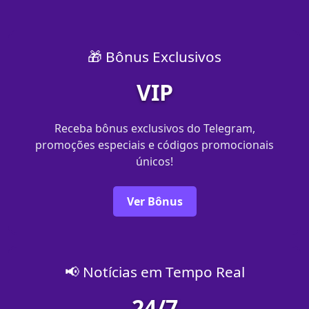
🎁 Bônus Exclusivos
VIP
Receba bônus exclusivos do Telegram,
promoções especiais e códigos promocionais
únicos!
Ver Bônus
📢 Notícias em Tempo Real
24/7