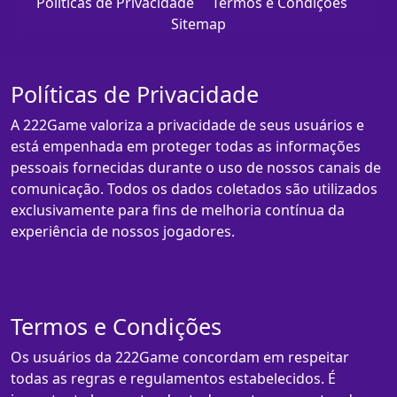
Políticas de Privacidade
Termos e Condições
Sitemap
Políticas de Privacidade
A 222Game valoriza a privacidade de seus usuários e
está empenhada em proteger todas as informações
pessoais fornecidas durante o uso de nossos canais de
comunicação. Todos os dados coletados são utilizados
exclusivamente para fins de melhoria contínua da
experiência de nossos jogadores.
Termos e Condições
Os usuários da 222Game concordam em respeitar
todas as regras e regulamentos estabelecidos. É