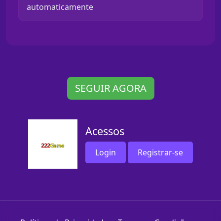
automaticamente
SEGUIR AGORA
Acessos
Login
Registrar-se