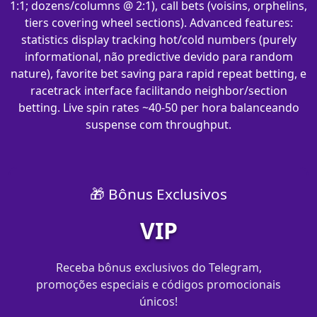
1:1; dozens/columns @ 2:1), call bets (voisins, orphelins,
tiers covering wheel sections). Advanced features:
statistics display tracking hot/cold numbers (purely
informational, não predictive devido para random
nature), favorite bet saving para rapid repeat betting, e
racetrack interface facilitando neighbor/section
betting. Live spin rates ~40-50 per hora balanceando
suspense com throughput.
🎁 Bônus Exclusivos
VIP
Receba bônus exclusivos do Telegram,
promoções especiais e códigos promocionais
únicos!