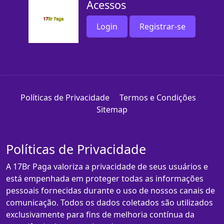
Acessos
Login
Registrar-se
Políticas de Privacidade
Termos e Condições
Sitemap
Políticas de Privacidade
A 17Br Paga valoriza a privacidade de seus usuários e
está empenhada em proteger todas as informações
pessoais fornecidas durante o uso de nossos canais de
comunicação. Todos os dados coletados são utilizados
exclusivamente para fins de melhoria contínua da