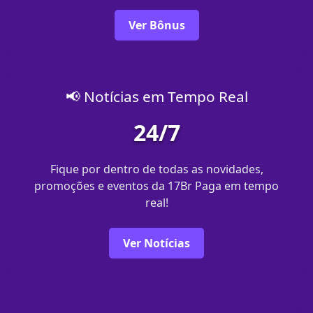
Ver Bônus
📢 Notícias em Tempo Real
24/7
Fique por dentro de todas as novidades,
promoções e eventos da 17Br Paga em tempo
real!
Ver Notícias