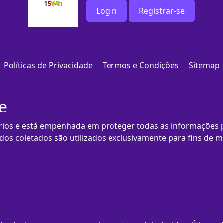
Login
Registrar-se
Políticas de Privacidade
Termos e Condições
Sitemap
de
ários e está empenhada em proteger todas as informações 
os coletados são utilizados exclusivamente para fins de m