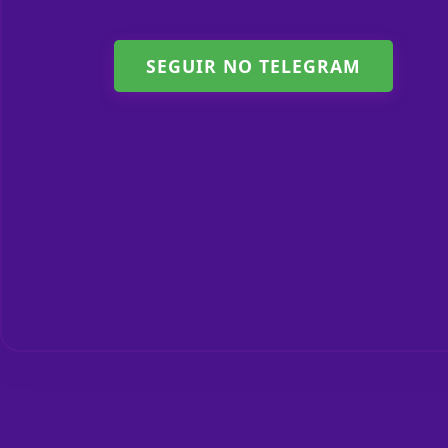
SEGUIR NO TELEGRAM