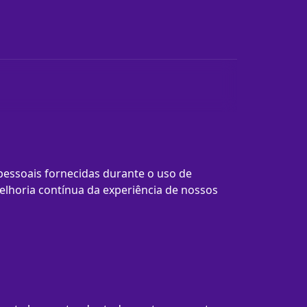
pessoais fornecidas durante o uso de
elhoria contínua da experiência de nossos