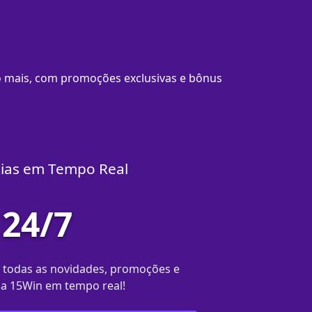
to mais, com promoções exclusivas e bônus
cias em Tempo Real
24/7
e todas as novidades, promoções e
a 15Win em tempo real!