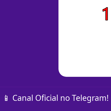
📱 Canal Oficial no Telegram!