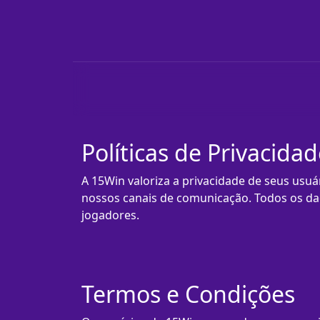
Políticas de Privacida
A 15Win valoriza a privacidade de seus usu
nossos canais de comunicação. Todos os dad
jogadores.
Termos e Condições