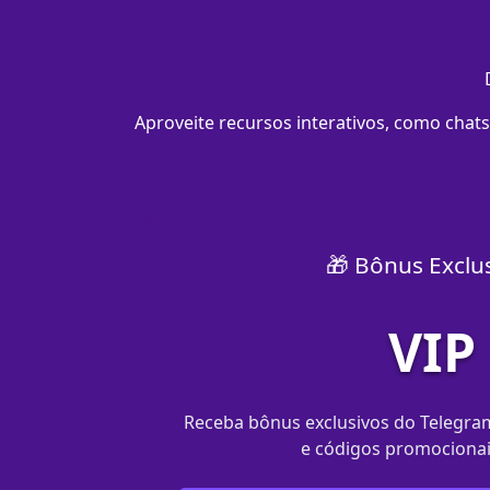
Aproveite recursos interativos, como chats
🎁 Bônus Exclu
VIP
Receba bônus exclusivos do Telegra
e códigos promocionai