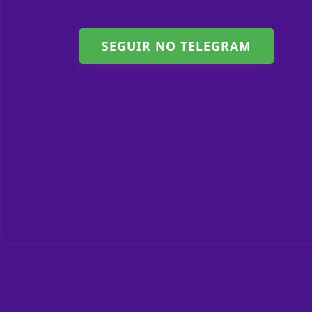
SEGUIR NO TELEGRAM