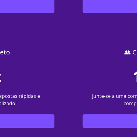
reto
👥 
t
espostas rápidas e
Junte-se a uma com
lizado!
compa
e