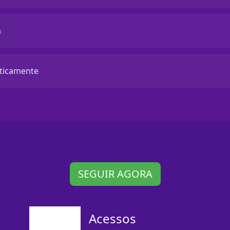
a
aticamente
SEGUIR AGORA
Acessos