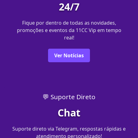
24/7
Fique por dentro de todas as novidades,
promoções e eventos da 11CC Vip em tempo
real!
Ver Notícias
💬 Suporte Direto
Chat
Suporte direto via Telegram, respostas rápidas e
atendimento personalizado!