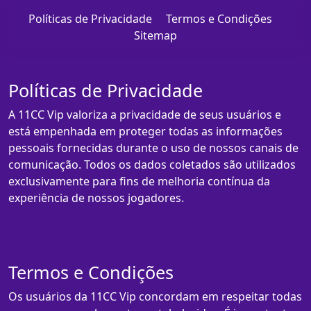
Políticas de Privacidade
Termos e Condições
Sitemap
Políticas de Privacidade
A 11CC Vip valoriza a privacidade de seus usuários e
está empenhada em proteger todas as informações
pessoais fornecidas durante o uso de nossos canais de
comunicação. Todos os dados coletados são utilizados
exclusivamente para fins de melhoria contínua da
experiência de nossos jogadores.
Termos e Condições
Os usuários da 11CC Vip concordam em respeitar todas