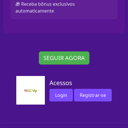
🎁 Receba bônus exclusivos
automaticamente
SEGUIR AGORA
Acessos
Login
Registrar-se