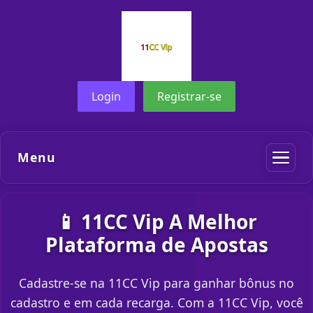
Login
Registrar-se
Menu
📱 11CC Vip A Melhor
Plataforma de Apostas
Cadastre-se na 11CC Vip para ganhar bônus no
cadastro e em cada recarga. Com a 11CC Vip, você