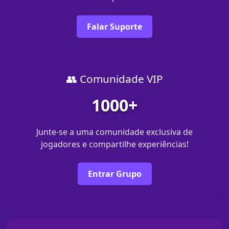
Falar Suporte
👥 Comunidade VIP
1000+
Junte-se a uma comunidade exclusiva de
jogadores e compartilhe experiências!
Entrar Grupo