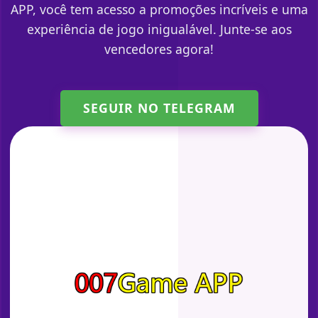
APP, você tem acesso a promoções incríveis e uma
experiência de jogo inigualável. Junte-se aos
vencedores agora!
SEGUIR NO TELEGRAM