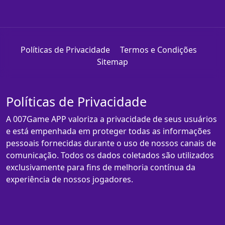
Políticas de Privacidade
Termos e Condições
Sitemap
Políticas de Privacidade
A 007Game APP valoriza a privacidade de seus usuários
e está empenhada em proteger todas as informações
pessoais fornecidas durante o uso de nossos canais de
comunicação. Todos os dados coletados são utilizados
exclusivamente para fins de melhoria contínua da
experiência de nossos jogadores.