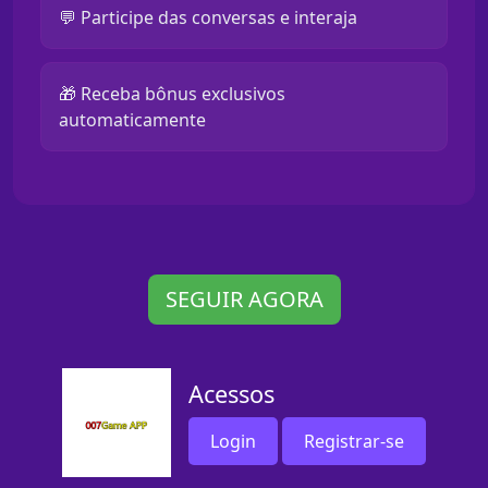
💬 Participe das conversas e interaja
🎁 Receba bônus exclusivos
automaticamente
SEGUIR AGORA
Acessos
Login
Registrar-se