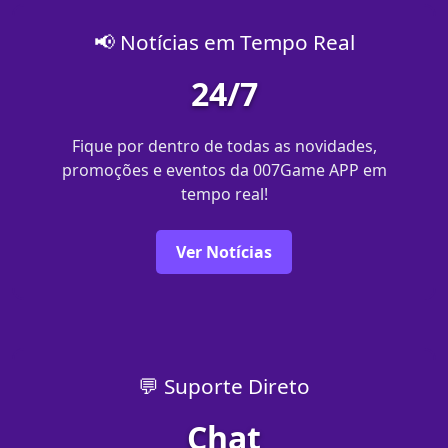
📢 Notícias em Tempo Real
24/7
Fique por dentro de todas as novidades,
promoções e eventos da 007Game APP em
tempo real!
Ver Notícias
💬 Suporte Direto
Chat