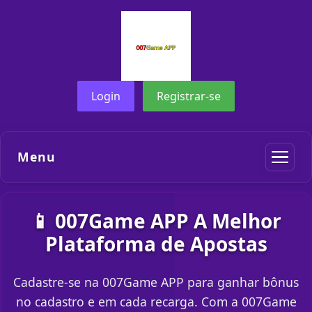
Login
Registrar-se
Menu
📱 007Game APP A Melhor
Plataforma de Apostas
Cadastre-se na 007Game APP para ganhar bônus
no cadastro e em cada recarga. Com a 007Game