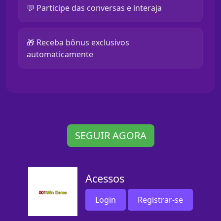
💬 Participe das conversas e interaja
🎁 Receba bônus exclusivos
automaticamente
SEGUIR AGORA
Acessos
Login
Registrar-se