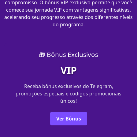
compromisso. O bônus VIP exclusivo permite que você
comece sua jornada VIP com vantagens significativas,
acelerando seu progresso através dos diferentes níveis
do programa.
🎁 Bônus Exclusivos
VIP
Receba bônus exclusivos do Telegram,
promoções especiais e códigos promocionais
únicos!
Ver Bônus