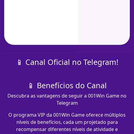
📱 Canal Oficial no Telegram!
📱 Benefícios do Canal
Descubra as vantagens de seguir a 001Win Game no
Telegram
O programa VIP da 001Win Game oferece múltiplos
níveis de benefícios, cada um projetado para
recompensar diferentes níveis de atividade e