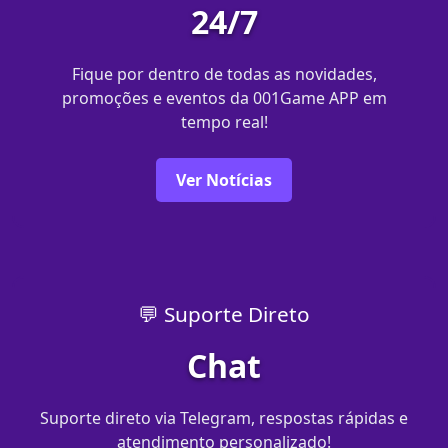
24/7
Fique por dentro de todas as novidades,
promoções e eventos da 001Game APP em
tempo real!
Ver Notícias
💬 Suporte Direto
Chat
Suporte direto via Telegram, respostas rápidas e
atendimento personalizado!