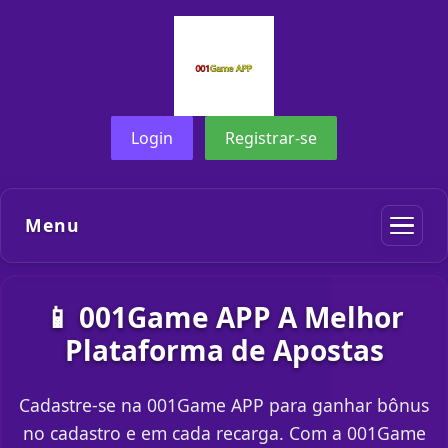
Login
Registrar-se
Menu
📱 001Game APP A Melhor
Plataforma de Apostas
Cadastre-se na 001Game APP para ganhar bônus
no cadastro e em cada recarga. Com a 001Game