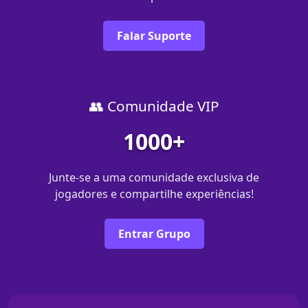
Falar Suporte
👥 Comunidade VIP
1000+
Junte-se a uma comunidade exclusiva de
jogadores e compartilhe experiências!
Entrar Grupo