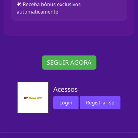
🎁 Receba bônus exclusivos
automaticamente
SEGUIR AGORA
Acessos
Login
Registrar-se