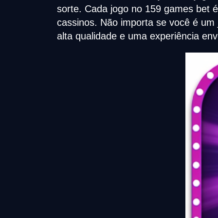
sorte. Cada jogo no 159 games bet é
cassinos. Não importa se você é um 
alta qualidade e uma experiência env