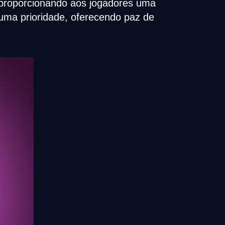
, proporcionando aos jogadores uma
 uma prioridade, oferecendo paz de