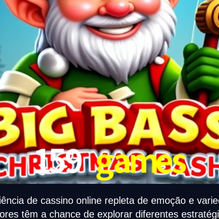
ência de cassino online repleta de emoção e var
dores têm a chance de explorar diferentes estratég